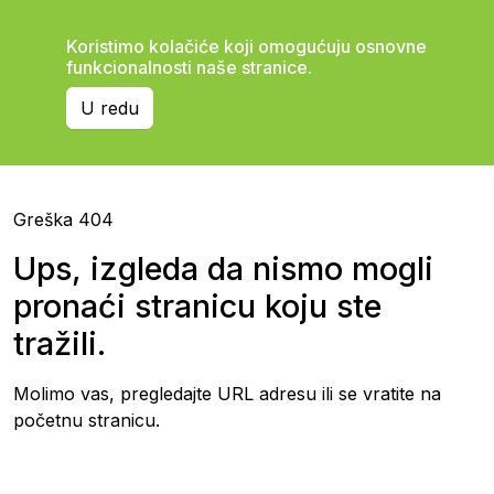
Koristimo kolačiće koji omogućuju osnovne
funkcionalnosti naše stranice.
U redu
Greška 404
Ups, izgleda da nismo mogli
pronaći stranicu koju ste
tražili.
Molimo vas, pregledajte URL adresu ili se vratite na
početnu stranicu.