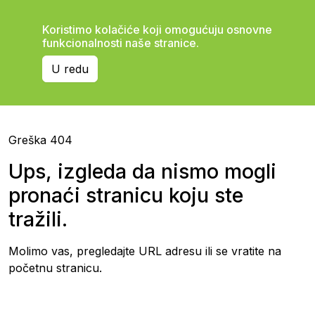
Koristimo kolačiće koji omogućuju osnovne
funkcionalnosti naše stranice.
U redu
Greška 404
Ups, izgleda da nismo mogli
pronaći stranicu koju ste
tražili.
Molimo vas, pregledajte URL adresu ili se vratite na
početnu stranicu.