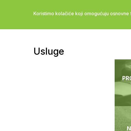
Koristimo kolačiće koji omogućuju osnovne f
Usluge
PR
N