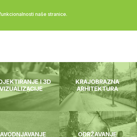
unkcionalnosti naše stranice.
POČETNA
O NAMA
USLU
OJEKTIRANJE I 3D
KRAJOBRAZNA
VIZUALIZACIJE
ARHITEKTURA
AVODNJAVANJE
ODRŽAVANJE