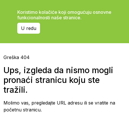
Koristimo kolačiće koji omogućuju osnovne
funkcionalnosti naše stranice.
U redu
Greška 404
Ups, izgleda da nismo mogli
pronaći stranicu koju ste
tražili.
Molimo vas, pregledajte URL adresu ili se vratite na
početnu stranicu.