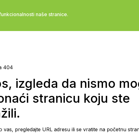
unkcionalnosti naše stranice.
POČETNA
O NAMA
USLU
a 404
s, izgleda da nismo mog
onaći stranicu koju ste
žili.
 vas, pregledajte URL adresu ili se vratite na početnu stran