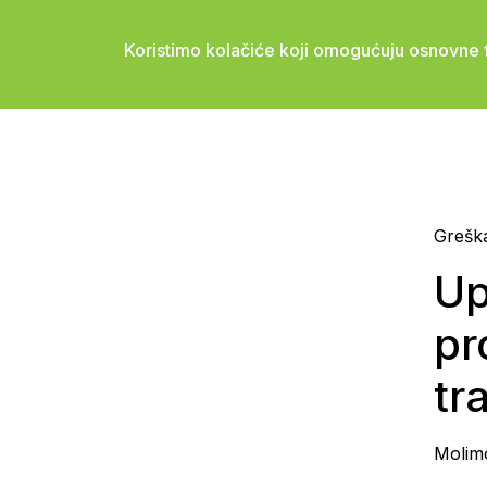
Koristimo kolačiće koji omogućuju osnovne f
Grešk
Up
pr
tra
Molimo